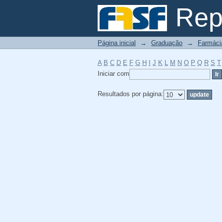
Filtrador por: Assunt
Repo
Página inicial
→
Graduação
→
Farmáci
A
B
C
D
E
F
G
H
I
J
K
L
M
N
O
P
Q
R
S
T
Iniciar com
Resultados por página: