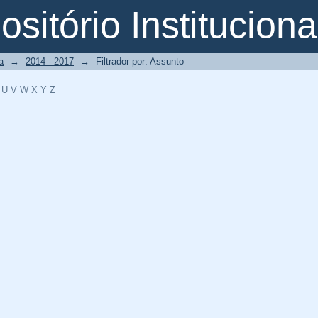
o
sitório Instituciona
a
→
2014 - 2017
→
Filtrador por: Assunto
U
V
W
X
Y
Z