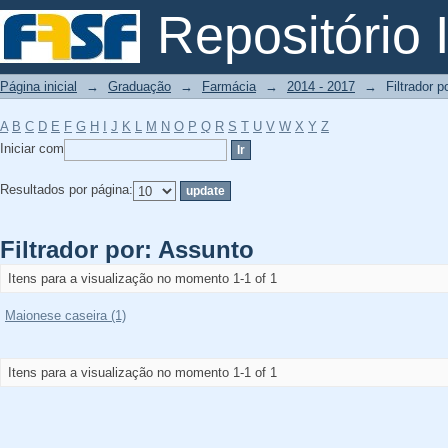
Filtrador por: Assunto
Repositório I
Página inicial
→
Graduação
→
Farmácia
→
2014 - 2017
→
Filtrador p
A
B
C
D
E
F
G
H
I
J
K
L
M
N
O
P
Q
R
S
T
U
V
W
X
Y
Z
Iniciar com
Resultados por página:
Filtrador por: Assunto
Itens para a visualização no momento 1-1 of 1
Maionese caseira (1)
Itens para a visualização no momento 1-1 of 1