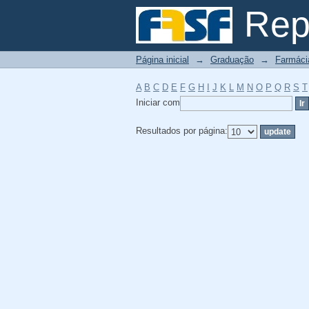
Filtrador por: Assunt
Repo
Página inicial
→
Graduação
→
Farmáci
A
B
C
D
E
F
G
H
I
J
K
L
M
N
O
P
Q
R
S
T
Iniciar com
Resultados por página: