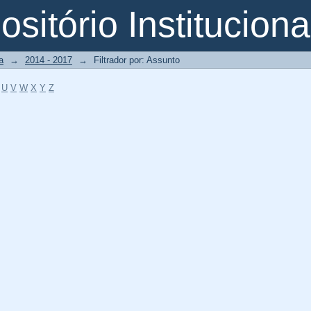
o
sitório Instituciona
a
→
2014 - 2017
→
Filtrador por: Assunto
U
V
W
X
Y
Z