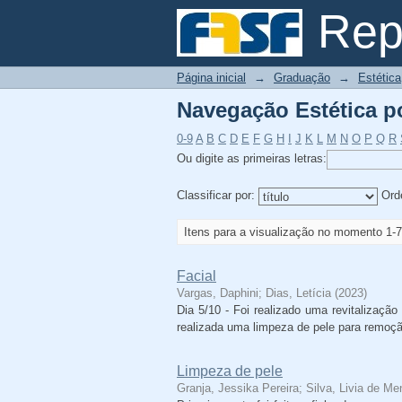
Navegação Estética po
Repo
Página inicial
→
Graduação
→
Estética
Navegação Estética po
0-9
A
B
C
D
E
F
G
H
I
J
K
L
M
N
O
P
Q
R
Ou digite as primeiras letras:
Classificar por:
Ord
Itens para a visualização no momento 1-7
Facial
Vargas, Daphini
;
Dias, Letícia
(
2023
)
Dia 5/10 - Foi realizado uma revitalizaçã
realizada uma limpeza de pele para remoçã
Limpeza de pele
Granja, Jessika Pereira
;
Silva, Livia de M