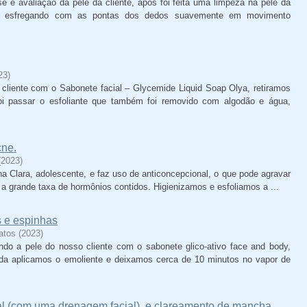
e e avaliação da pele da cliente, após foi feita uma limpeza na pele da
o, esfregando com as pontas dos dedos suavemente em movimento
23
)
liente com o Sabonete facial – Glycemide Liquid Soap Olya, retiramos
i passar o esfoliante que também foi removido com algodão e água,
cne.
(
2023
)
a Clara, adolescente, e faz uso de anticoncepcional, o que pode agravar
 grande taxa de hormônios contidos. Higienizamos e esfoliamos a ...
s e espinhas
atos
(
2023
)
do a pele do nosso cliente com o sabonete glico-ativo face and body,
da aplicamos o emoliente e deixamos cerca de 10 minutos no vapor de
ial (com uma drenagem facial), e clareamento de mancha