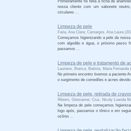
Primeiramente foi feita a ficha de anamnes
nossa cliente com um sabonete neutr
circulares ...
Limpeza de pele
Faria, Ana Clara
;
Camargos, Ana Laura
(
20
Começamos higienizando a pele da nossa c
com algodão e água, o próximo passo fo
passamos ...
Limpeza de pele e tratamento de a
Lauriano, Bianca
;
Batista, Maria Fernanda
No primeiro encontro tivemos a paciente An
o surgimento de comedões e acnes devido a
Limpeza de pele, retirada de cravo
Ribeiro, Gleisianne
;
Cruz, Nicoly Loanda M
Na limpeza de pele começamos higienizan
logo após, passamos o tônico e em segui
ozônio ...
Limpeza de pele, revitalização fac