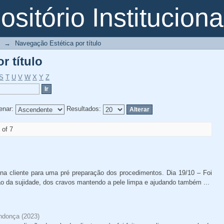
r título
sitório Instituciona
→
Navegação Estética por título
r título
S
T
U
V
W
X
Y
Z
enar:
Resultados:
 of 7
o na cliente para uma pré preparação dos procedimentos. Dia 19/10 – Foi
o da sujidade, dos cravos mantendo a pele limpa e ajudando também ...
endonça
(
2023
)