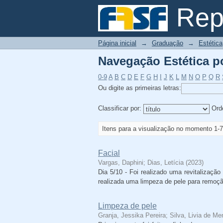
Navegação Estética po
Repo
Página inicial
→
Graduação
→
Estética
Navegação Estética po
0-9
A
B
C
D
E
F
G
H
I
J
K
L
M
N
O
P
Q
R
Ou digite as primeiras letras:
Classificar por:
Ord
Itens para a visualização no momento 1-7
Facial
Vargas, Daphini
;
Dias, Letícia
(
2023
)
Dia 5/10 - Foi realizado uma revitalizaçã
realizada uma limpeza de pele para remoçã
Limpeza de pele
Granja, Jessika Pereira
;
Silva, Livia de M