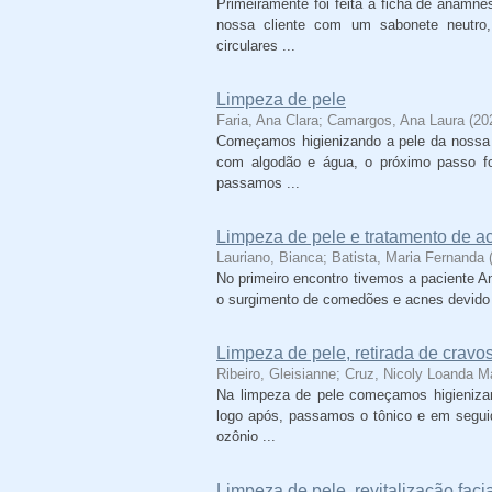
Primeiramente foi feita a ficha de anamnes
nossa cliente com um sabonete neutr
circulares ...
Limpeza de pele
Faria, Ana Clara
;
Camargos, Ana Laura
(
20
Começamos higienizando a pele da nossa c
com algodão e água, o próximo passo fo
passamos ...
Limpeza de pele e tratamento de a
Lauriano, Bianca
;
Batista, Maria Fernanda
No primeiro encontro tivemos a paciente An
o surgimento de comedões e acnes devido a
Limpeza de pele, retirada de cravo
Ribeiro, Gleisianne
;
Cruz, Nicoly Loanda M
Na limpeza de pele começamos higienizan
logo após, passamos o tônico e em segui
ozônio ...
Limpeza de pele, revitalização fac