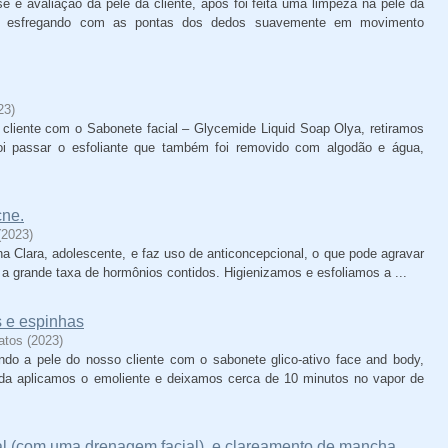
e e avaliação da pele da cliente, após foi feita uma limpeza na pele da
o, esfregando com as pontas dos dedos suavemente em movimento
23
)
liente com o Sabonete facial – Glycemide Liquid Soap Olya, retiramos
i passar o esfoliante que também foi removido com algodão e água,
cne.
(
2023
)
a Clara, adolescente, e faz uso de anticoncepcional, o que pode agravar
 grande taxa de hormônios contidos. Higienizamos e esfoliamos a ...
s e espinhas
atos
(
2023
)
do a pele do nosso cliente com o sabonete glico-ativo face and body,
da aplicamos o emoliente e deixamos cerca de 10 minutos no vapor de
ial (com uma drenagem facial), e clareamento de mancha