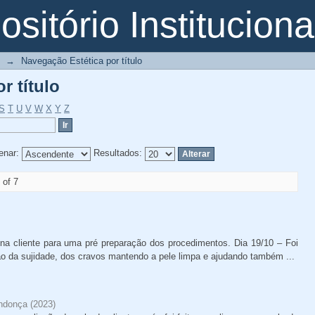
r título
sitório Instituciona
→
Navegação Estética por título
r título
S
T
U
V
W
X
Y
Z
enar:
Resultados:
 of 7
o na cliente para uma pré preparação dos procedimentos. Dia 19/10 – Foi
o da sujidade, dos cravos mantendo a pele limpa e ajudando também ...
endonça
(
2023
)