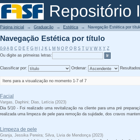
Navegação Estética por título
Repositório I
Página inicial
→
Graduação
→
Estética
→
Navegação Estética por títul
Navegação Estética por título
0-9
A
B
C
D
E
F
G
H
I
J
K
L
M
N
O
P
Q
R
S
T
U
V
W
X
Y
Z
Ou digite as primeiras letras:
Classificar por:
Ordenar:
Resultado
Itens para a visualização no momento 1-7 of 7
Facial
Vargas, Daphini
;
Dias, Letícia
(
2023
)
Dia 5/10 - Foi realizado uma revitalização na cliente para uma pré prepara
realizada uma limpeza de pele para remoção da sujidade, dos cravos manten
Limpeza de pele
Granja, Jessika Pereira
;
Silva, Livia de Mendonça
(
2023
)