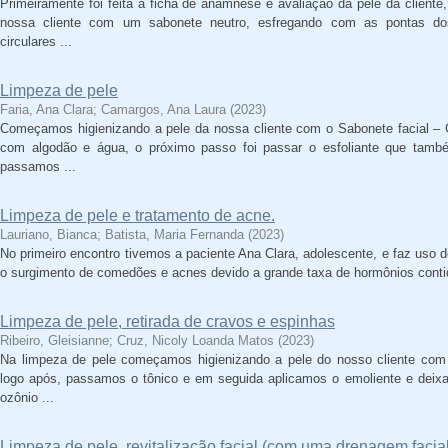
Primeiramente foi feita a ficha de anamnese e avaliação da pele da cliente
nossa cliente com um sabonete neutro, esfregando com as pontas 
circulares ...
Limpeza de pele
Faria, Ana Clara
;
Camargos, Ana Laura
(
2023
)
Começamos higienizando a pele da nossa cliente com o Sabonete facial – 
com algodão e água, o próximo passo foi passar o esfoliante que tamb
passamos ...
Limpeza de pele e tratamento de acne.
Lauriano, Bianca
;
Batista, Maria Fernanda
(
2023
)
No primeiro encontro tivemos a paciente Ana Clara, adolescente, e faz uso 
o surgimento de comedões e acnes devido a grande taxa de hormônios contid
Limpeza de pele, retirada de cravos e espinhas
Ribeiro, Gleisianne
;
Cruz, Nicoly Loanda Matos
(
2023
)
Na limpeza de pele começamos higienizando a pele do nosso cliente com o
logo após, passamos o tônico e em seguida aplicamos o emoliente e deix
ozônio ...
Limpeza de pele, revitalização facial (com uma drenagem faci