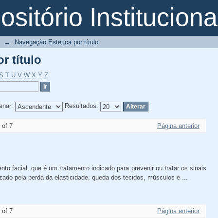
r título
sitório Instituciona
→
Navegação Estética por título
r título
S
T
U
V
W
X
Y
Z
enar:
Resultados:
 of 7
Página anterior
o facial, que é um tratamento indicado para prevenir ou tratar os sinais
zado pela perda da elasticidade, queda dos tecidos, músculos e ...
 of 7
Página anterior