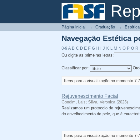
Navegação Estética po
Repo
Página inicial
→
Graduação
→
Estética
Navegação Estética po
0-9
A
B
C
D
E
F
G
H
I
J
K
L
M
N
O
P
Q
R
Ou digite as primeiras letras:
Classificar por:
Ord
Itens para a visualização no momento 7-7
Rejuvenescimento Facial
Gondim, Lais
;
Silva, Veronica
(
2023
)
Realizamos um protocolo de rejuvenesciment
do envelhecimento da pele, que é caracteri
Itens para a visualização no momento 7-7