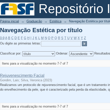
Navegação Estética por título
Repositório I
Página inicial
→
Graduação
→
Estética
→
Navegação Estética por títul
Navegação Estética por título
0-9
A
B
C
D
E
F
G
H
I
J
K
L
M
N
O
P
Q
R
S
T
U
V
W
X
Y
Z
Ou digite as primeiras letras:
Classificar por:
Ordenar:
Resultado
Itens para a visualização no momento 7-7 of 7
Rejuvenescimento Facial
Gondim, Lais
;
Silva, Veronica
(
2023
)
Realizamos um protocolo de rejuvenescimento facial, que é um tratamento ind
do envelhecimento da pele, que é caracterizado pela perda da elasticidade, 
Itens para a visualização no momento 7-7 of 7