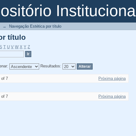
r título
sitório Instituciona
→
Navegação Estética por título
r título
S
T
U
V
W
X
Y
Z
enar:
Resultados:
 of 7
Próxima página
 of 7
Próxima página