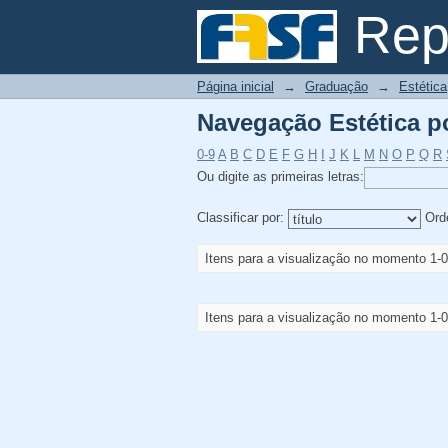
Navegação Estética po
Repo
Página inicial
→
Graduação
→
Estética
Navegação Estética po
0-9
A
B
C
D
E
F
G
H
I
J
K
L
M
N
O
P
Q
R
Ou digite as primeiras letras:
Classificar por:
Ord
Itens para a visualização no momento 1-0
Itens para a visualização no momento 1-0