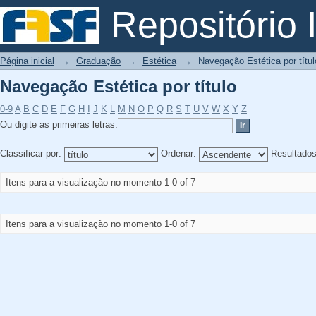
Navegação Estética por título
Repositório I
Página inicial
→
Graduação
→
Estética
→
Navegação Estética por títul
Navegação Estética por título
0-9
A
B
C
D
E
F
G
H
I
J
K
L
M
N
O
P
Q
R
S
T
U
V
W
X
Y
Z
Ou digite as primeiras letras:
Classificar por:
Ordenar:
Resultado
Itens para a visualização no momento 1-0 of 7
Itens para a visualização no momento 1-0 of 7