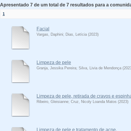
Apresentado 7 de um total de 7 resultados para a comunida
1
Facial
Vargas, Daphini
;
Dias, Letícia
(
2023
)
Limpeza de pele
Granja, Jessika Pereira
;
Silva, Livia de Mendonça
(
202
Limpeza de pele, retirada de cravos e espinh
Ribeiro, Gleisianne
;
Cruz, Nicoly Loanda Matos
(
2023
)
Limpeza de pele e tratamento de acne.