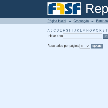
Filtrador por: Assunt
Repo
Página inicial
→
Graduação
→
Estética
A
B
C
D
E
F
G
H
I
J
K
L
M
N
O
P
Q
R
S
T
Iniciar com
Resultados por página: