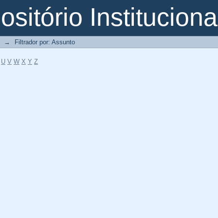
o
sitório Instituciona
→
Filtrador por: Assunto
U
V
W
X
Y
Z