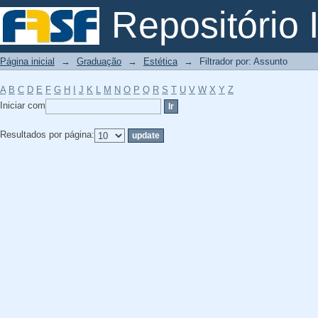
Filtrador por: Assunto
Repositório I
Página inicial
→
Graduação
→
Estética
→
Filtrador por: Assunto
A
B
C
D
E
F
G
H
I
J
K
L
M
N
O
P
Q
R
S
T
U
V
W
X
Y
Z
Iniciar com
Resultados por página: