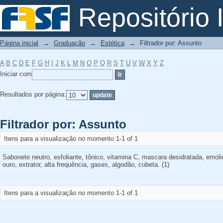
Filtrador por: Assunto
Repositório I
Página inicial
→
Graduação
→
Estética
→
Filtrador por: Assunto
A
B
C
D
E
F
G
H
I
J
K
L
M
N
O
P
Q
R
S
T
U
V
W
X
Y
Z
Iniciar com
Resultados por página:
Filtrador por: Assunto
Itens para a visualização no momento 1-1 of 1
Sabonete neutro, esfoliante, tônico, vitamina C, mascara desidratada, emol
ouro, extrator, alta frequência, gases, algodão, cubeta. (1)
Itens para a visualização no momento 1-1 of 1