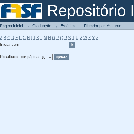
Filtrador por: Assunto
Repositório I
Página inicial
→
Graduação
→
Estética
→
Filtrador por: Assunto
A
B
C
D
E
F
G
H
I
J
K
L
M
N
O
P
Q
R
S
T
U
V
W
X
Y
Z
Iniciar com
Resultados por página: