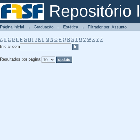
Filtrador por: Assunto
Repositório I
Página inicial
→
Graduação
→
Estética
→
Filtrador por: Assunto
A
B
C
D
E
F
G
H
I
J
K
L
M
N
O
P
Q
R
S
T
U
V
W
X
Y
Z
Iniciar com
Resultados por página: