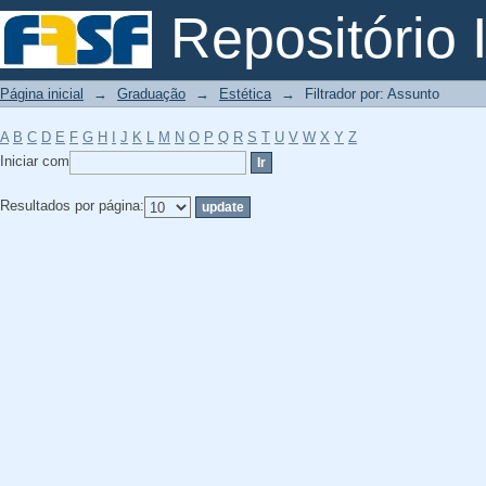
Filtrador por: Assunto
Repositório I
Página inicial
→
Graduação
→
Estética
→
Filtrador por: Assunto
A
B
C
D
E
F
G
H
I
J
K
L
M
N
O
P
Q
R
S
T
U
V
W
X
Y
Z
Iniciar com
Resultados por página: