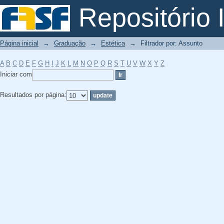
Filtrador por: Assunto
Repositório I
Página inicial
→
Graduação
→
Estética
→
Filtrador por: Assunto
A
B
C
D
E
F
G
H
I
J
K
L
M
N
O
P
Q
R
S
T
U
V
W
X
Y
Z
Iniciar com
Resultados por página: