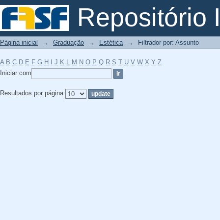
Filtrador por: Assunto
Repositório I
Página inicial
→
Graduação
→
Estética
→
Filtrador por: Assunto
A
B
C
D
E
F
G
H
I
J
K
L
M
N
O
P
Q
R
S
T
U
V
W
X
Y
Z
Iniciar com
Resultados por página: