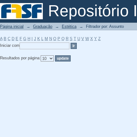
Filtrador por: Assunto
Repositório I
Página inicial
→
Graduação
→
Estética
→
Filtrador por: Assunto
A
B
C
D
E
F
G
H
I
J
K
L
M
N
O
P
Q
R
S
T
U
V
W
X
Y
Z
Iniciar com
Resultados por página: