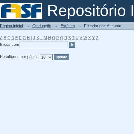
Filtrador por: Assunto
Repositório I
Página inicial
→
Graduação
→
Estética
→
Filtrador por: Assunto
A
B
C
D
E
F
G
H
I
J
K
L
M
N
O
P
Q
R
S
T
U
V
W
X
Y
Z
Iniciar com
Resultados por página: