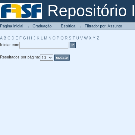
Filtrador por: Assunto
Repositório I
Página inicial
→
Graduação
→
Estética
→
Filtrador por: Assunto
A
B
C
D
E
F
G
H
I
J
K
L
M
N
O
P
Q
R
S
T
U
V
W
X
Y
Z
Iniciar com
Resultados por página: