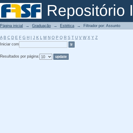
Filtrador por: Assunto
Repositório I
Página inicial
→
Graduação
→
Estética
→
Filtrador por: Assunto
A
B
C
D
E
F
G
H
I
J
K
L
M
N
O
P
Q
R
S
T
U
V
W
X
Y
Z
Iniciar com
Resultados por página: