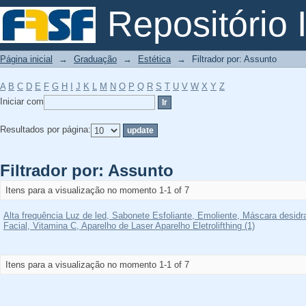
Filtrador por: Assunto
Repositório I
Página inicial
→
Graduação
→
Estética
→
Filtrador por: Assunto
A
B
C
D
E
F
G
H
I
J
K
L
M
N
O
P
Q
R
S
T
U
V
W
X
Y
Z
Iniciar com
Resultados por página:
Filtrador por: Assunto
Itens para a visualização no momento 1-1 of 7
Alta frequência Luz de led, Sabonete Esfoliante, Emoliente, Máscara desid
Facial, Vitamina C, Aparelho de Laser Aparelho Eletrolifthing (1)
Itens para a visualização no momento 1-1 of 7