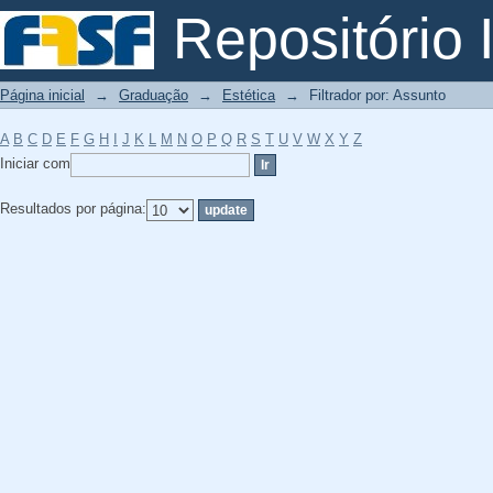
Filtrador por: Assunto
Repositório I
Página inicial
→
Graduação
→
Estética
→
Filtrador por: Assunto
A
B
C
D
E
F
G
H
I
J
K
L
M
N
O
P
Q
R
S
T
U
V
W
X
Y
Z
Iniciar com
Resultados por página: