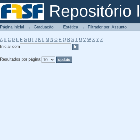
Filtrador por: Assunto
Repositório I
Página inicial
→
Graduação
→
Estética
→
Filtrador por: Assunto
A
B
C
D
E
F
G
H
I
J
K
L
M
N
O
P
Q
R
S
T
U
V
W
X
Y
Z
Iniciar com
Resultados por página: