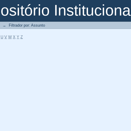
o
sitório Instituciona
→
Filtrador por: Assunto
U
V
W
X
Y
Z