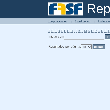
Filtrador por: Assunt
Repo
Página inicial
→
Graduação
→
Estética
A
B
C
D
E
F
G
H
I
J
K
L
M
N
O
P
Q
R
S
T
Iniciar com
Resultados por página: