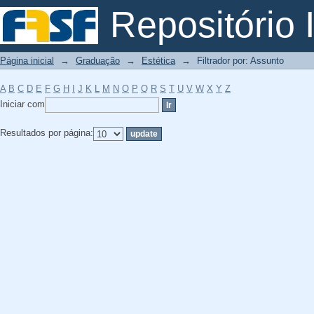
Filtrador por: Assunto
Repositório I
Página inicial
→
Graduação
→
Estética
→
Filtrador por: Assunto
A
B
C
D
E
F
G
H
I
J
K
L
M
N
O
P
Q
R
S
T
U
V
W
X
Y
Z
Iniciar com
Resultados por página: