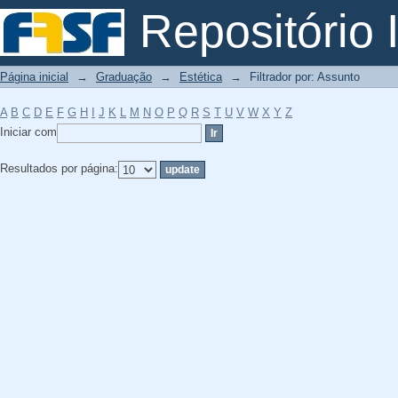
Filtrador por: Assunto
Repositório I
Página inicial
→
Graduação
→
Estética
→
Filtrador por: Assunto
A
B
C
D
E
F
G
H
I
J
K
L
M
N
O
P
Q
R
S
T
U
V
W
X
Y
Z
Iniciar com
Resultados por página: