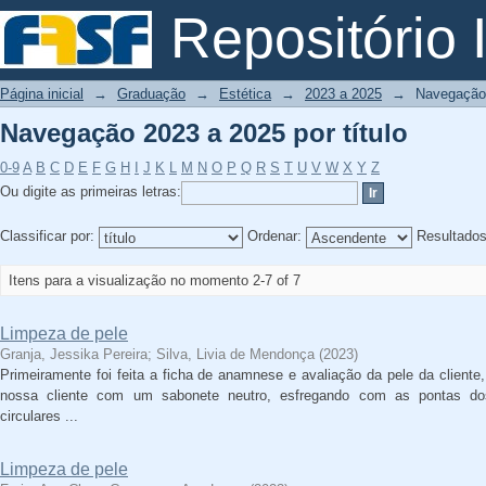
Navegação 2023 a 2025 por título
Repositório I
Página inicial
→
Graduação
→
Estética
→
2023 a 2025
→
Navegação 
Navegação 2023 a 2025 por título
0-9
A
B
C
D
E
F
G
H
I
J
K
L
M
N
O
P
Q
R
S
T
U
V
W
X
Y
Z
Ou digite as primeiras letras:
Classificar por:
Ordenar:
Resultado
Itens para a visualização no momento 2-7 of 7
Limpeza de pele
Granja, Jessika Pereira
;
Silva, Livia de Mendonça
(
2023
)
Primeiramente foi feita a ficha de anamnese e avaliação da pele da cliente
nossa cliente com um sabonete neutro, esfregando com as pontas 
circulares ...
Limpeza de pele