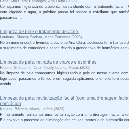
Faria, Ana Clara
;
Camargos, Ana Laura
(
2023
)
Começamos higienizando a pele da nossa cliente com o Sabonete facial – 
com algodão e água, o próximo passo foi passar o esfoliante que tamb
passamos ...
Limpeza de pele e tratamento de acne.
Lauriano, Bianca
;
Batista, Maria Fernanda
(
2023
)
No primeiro encontro tivemos a paciente Ana Clara, adolescente, e faz uso 
o surgimento de comedões e acnes devido a grande taxa de hormônios contid
Limpeza de pele, retirada de cravos e espinhas
Ribeiro, Gleisianne
;
Cruz, Nicoly Loanda Matos
(
2023
)
Na limpeza de pele começamos higienizando a pele do nosso cliente com o
logo após, passamos o tônico e em seguida aplicamos o emoliente e deix
ozônio ...
Limpeza de pele, revitalização facial (com uma drenagem faci
com ácido
Kaliane, Bárbara
;
Alves, Letícia
(
2023
)
Primeiramente realizamos uma revitalização com uma drenagem facial, a revit
Ela envolve o processo de eliminação das células mortas e de hidratação co