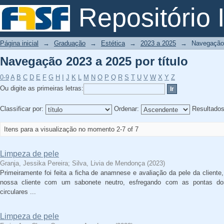
Navegação 2023 a 2025 por título
Repositório I
Página inicial
→
Graduação
→
Estética
→
2023 a 2025
→
Navegação 
Navegação 2023 a 2025 por título
0-9
A
B
C
D
E
F
G
H
I
J
K
L
M
N
O
P
Q
R
S
T
U
V
W
X
Y
Z
Ou digite as primeiras letras:
Classificar por:
Ordenar:
Resultado
Itens para a visualização no momento 2-7 of 7
Limpeza de pele
Granja, Jessika Pereira
;
Silva, Livia de Mendonça
(
2023
)
Primeiramente foi feita a ficha de anamnese e avaliação da pele da cliente
nossa cliente com um sabonete neutro, esfregando com as pontas 
circulares ...
Limpeza de pele