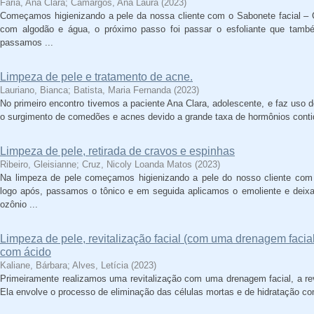
Faria, Ana Clara
;
Camargos, Ana Laura
(
2023
)
Começamos higienizando a pele da nossa cliente com o Sabonete facial – 
com algodão e água, o próximo passo foi passar o esfoliante que tamb
passamos ...
Limpeza de pele e tratamento de acne.
Lauriano, Bianca
;
Batista, Maria Fernanda
(
2023
)
No primeiro encontro tivemos a paciente Ana Clara, adolescente, e faz uso 
o surgimento de comedões e acnes devido a grande taxa de hormônios contid
Limpeza de pele, retirada de cravos e espinhas
Ribeiro, Gleisianne
;
Cruz, Nicoly Loanda Matos
(
2023
)
Na limpeza de pele começamos higienizando a pele do nosso cliente com o
logo após, passamos o tônico e em seguida aplicamos o emoliente e deix
ozônio ...
Limpeza de pele, revitalização facial (com uma drenagem faci
com ácido
Kaliane, Bárbara
;
Alves, Letícia
(
2023
)
Primeiramente realizamos uma revitalização com uma drenagem facial, a revit
Ela envolve o processo de eliminação das células mortas e de hidratação co