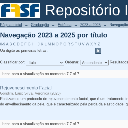
Navegação 2023 a 2025 por título
Repositório I
Página inicial
→
Graduação
→
Estética
→
2023 a 2025
→
Navegação 
Navegação 2023 a 2025 por título
0-9
A
B
C
D
E
F
G
H
I
J
K
L
M
N
O
P
Q
R
S
T
U
V
W
X
Y
Z
Ou digite as primeiras letras:
Classificar por:
Ordenar:
Resultado
Itens para a visualização no momento 7-7 of 7
Rejuvenescimento Facial
Gondim, Lais
;
Silva, Veronica
(
2023
)
Realizamos um protocolo de rejuvenescimento facial, que é um tratamento ind
do envelhecimento da pele, que é caracterizado pela perda da elasticidade, 
Itens para a visualização no momento 7-7 of 7