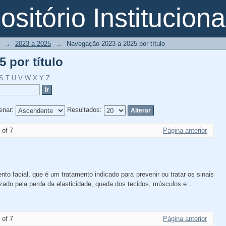
 por título
sitório Instituciona
→
2023 a 2025
→
Navegação 2023 a 2025 por título
 por título
S
T
U
V
W
X
Y
Z
enar:
Resultados:
 of 7
Página anterior
o facial, que é um tratamento indicado para prevenir ou tratar os sinais
zado pela perda da elasticidade, queda dos tecidos, músculos e ...
 of 7
Página anterior