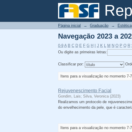
Navegação 2023 a 2025
Repo
Página inicial
→
Graduação
→
Estética
Navegação 2023 a 2025
0-9
A
B
C
D
E
F
G
H
I
J
K
L
M
N
O
P
Q
R
Ou digite as primeiras letras:
Classificar por:
Ord
Itens para a visualização no momento 7-7
Rejuvenescimento Facial
Gondim, Lais
;
Silva, Veronica
(
2023
)
Realizamos um protocolo de rejuvenesciment
do envelhecimento da pele, que é caracteri
Itens para a visualização no momento 7-7