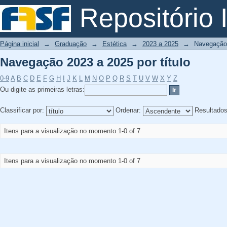
Navegação 2023 a 2025 por título
Repositório I
Página inicial
→
Graduação
→
Estética
→
2023 a 2025
→
Navegação 
Navegação 2023 a 2025 por título
0-9
A
B
C
D
E
F
G
H
I
J
K
L
M
N
O
P
Q
R
S
T
U
V
W
X
Y
Z
Ou digite as primeiras letras:
Classificar por:
Ordenar:
Resultado
Itens para a visualização no momento 1-0 of 7
Itens para a visualização no momento 1-0 of 7