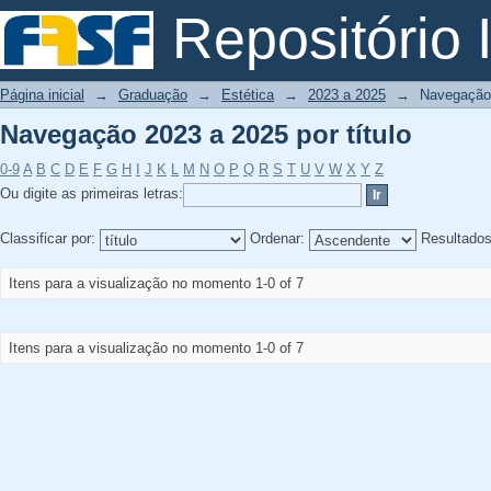
Navegação 2023 a 2025 por título
Repositório I
Página inicial
→
Graduação
→
Estética
→
2023 a 2025
→
Navegação 
Navegação 2023 a 2025 por título
0-9
A
B
C
D
E
F
G
H
I
J
K
L
M
N
O
P
Q
R
S
T
U
V
W
X
Y
Z
Ou digite as primeiras letras:
Classificar por:
Ordenar:
Resultado
Itens para a visualização no momento 1-0 of 7
Itens para a visualização no momento 1-0 of 7