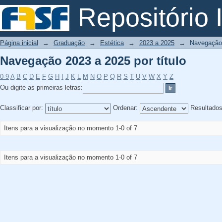
Navegação 2023 a 2025 por título
Repositório I
Página inicial
→
Graduação
→
Estética
→
2023 a 2025
→
Navegação 
Navegação 2023 a 2025 por título
0-9
A
B
C
D
E
F
G
H
I
J
K
L
M
N
O
P
Q
R
S
T
U
V
W
X
Y
Z
Ou digite as primeiras letras:
Classificar por:
Ordenar:
Resultado
Itens para a visualização no momento 1-0 of 7
Itens para a visualização no momento 1-0 of 7