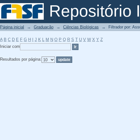
Filtrador por: Assunto
Repositório I
Página inicial
→
Graduação
→
Ciências Biológicas
→
Filtrador por: As
A
B
C
D
E
F
G
H
I
J
K
L
M
N
O
P
Q
R
S
T
U
V
W
X
Y
Z
Iniciar com
Resultados por página: