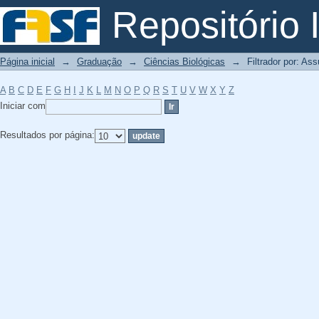
Filtrador por: Assunto
Repositório I
Página inicial
→
Graduação
→
Ciências Biológicas
→
Filtrador por: As
A
B
C
D
E
F
G
H
I
J
K
L
M
N
O
P
Q
R
S
T
U
V
W
X
Y
Z
Iniciar com
Resultados por página: