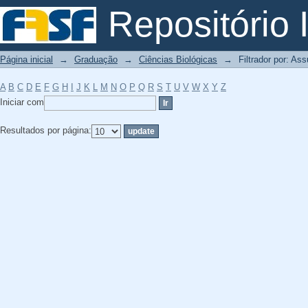
Filtrador por: Assunto
Repositório I
Página inicial
→
Graduação
→
Ciências Biológicas
→
Filtrador por: As
A
B
C
D
E
F
G
H
I
J
K
L
M
N
O
P
Q
R
S
T
U
V
W
X
Y
Z
Iniciar com
Resultados por página: