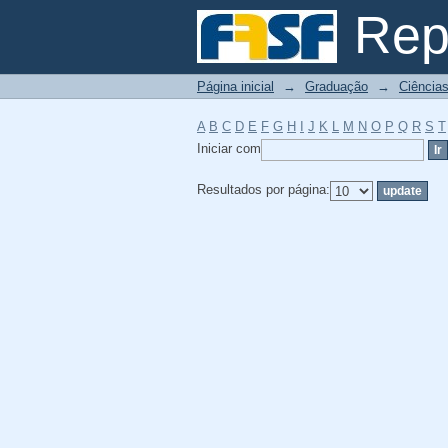
Filtrador por: Assunt
Repo
Página inicial
→
Graduação
→
Ciências
A
B
C
D
E
F
G
H
I
J
K
L
M
N
O
P
Q
R
S
T
Iniciar com
Resultados por página: