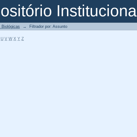
o
sitório Instituciona
 Biológicas
→
Filtrador por: Assunto
U
V
W
X
Y
Z