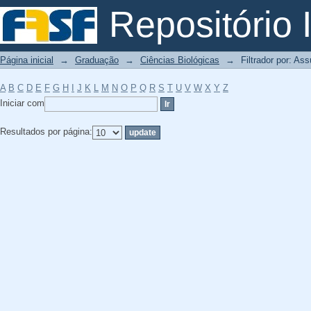
Filtrador por: Assunto
Repositório I
Página inicial
→
Graduação
→
Ciências Biológicas
→
Filtrador por: As
A
B
C
D
E
F
G
H
I
J
K
L
M
N
O
P
Q
R
S
T
U
V
W
X
Y
Z
Iniciar com
Resultados por página: