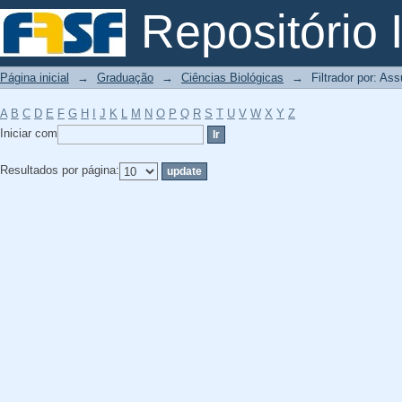
Filtrador por: Assunto
Repositório I
Página inicial
→
Graduação
→
Ciências Biológicas
→
Filtrador por: As
A
B
C
D
E
F
G
H
I
J
K
L
M
N
O
P
Q
R
S
T
U
V
W
X
Y
Z
Iniciar com
Resultados por página: