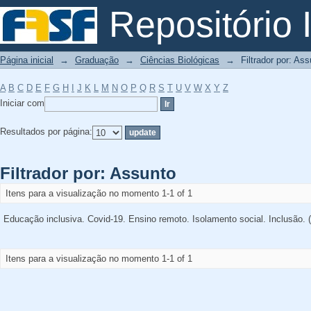
Filtrador por: Assunto
Repositório I
Página inicial
→
Graduação
→
Ciências Biológicas
→
Filtrador por: As
A
B
C
D
E
F
G
H
I
J
K
L
M
N
O
P
Q
R
S
T
U
V
W
X
Y
Z
Iniciar com
Resultados por página:
Filtrador por: Assunto
Itens para a visualização no momento 1-1 of 1
Educação inclusiva. Covid-19. Ensino remoto. Isolamento social. Inclusão. (
Itens para a visualização no momento 1-1 of 1