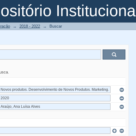
sitório Instituciona
tração
→
2018 - 2022
→
Buscar
busca.