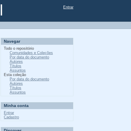
l
Entrar
Navegar
Todo o repositório
Comunidades e Coleções
Por data do documento
Autores
Títulos
Assuntos
Esta coleção
Por data do documento
Autores
Títulos
Assuntos
Minha conta
Entrar
Cadastro
Discover