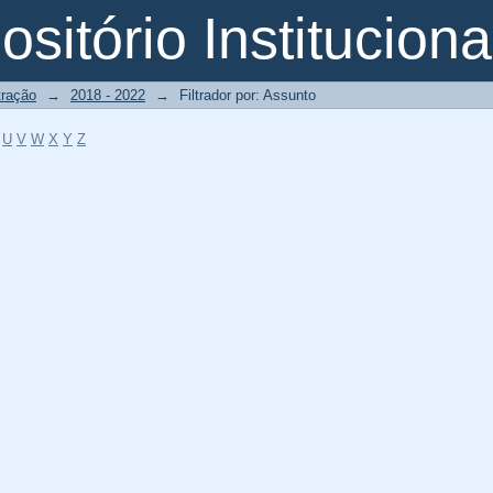
o
sitório Instituciona
tração
→
2018 - 2022
→
Filtrador por: Assunto
U
V
W
X
Y
Z