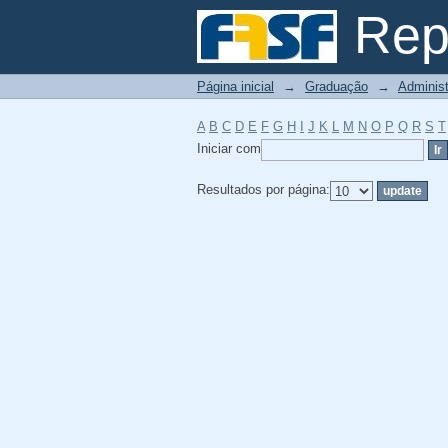
Filtrador por: Assunt
Repo
Página inicial
→
Graduação
→
Adminis
A
B
C
D
E
F
G
H
I
J
K
L
M
N
O
P
Q
R
S
T
Iniciar com
Resultados por página: