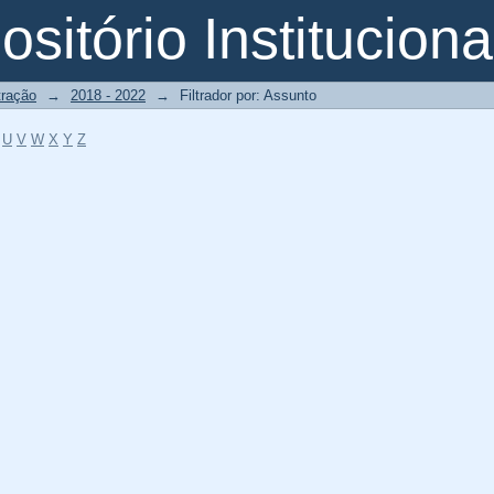
o
sitório Instituciona
tração
→
2018 - 2022
→
Filtrador por: Assunto
U
V
W
X
Y
Z