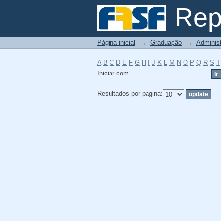
Filtrador por: Assunt
Repo
Página inicial
→
Graduação
→
Adminis
A
B
C
D
E
F
G
H
I
J
K
L
M
N
O
P
Q
R
S
T
Iniciar com
Resultados por página: