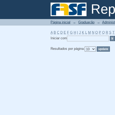
Filtrador por: Assunt
Repo
Página inicial
→
Graduação
→
Adminis
A
B
C
D
E
F
G
H
I
J
K
L
M
N
O
P
Q
R
S
T
Iniciar com
Resultados por página: