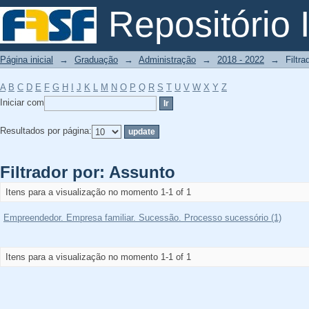
Filtrador por: Assunto
Repositório I
Página inicial
→
Graduação
→
Administração
→
2018 - 2022
→
Filtra
A
B
C
D
E
F
G
H
I
J
K
L
M
N
O
P
Q
R
S
T
U
V
W
X
Y
Z
Iniciar com
Resultados por página:
Filtrador por: Assunto
Itens para a visualização no momento 1-1 of 1
Empreendedor. Empresa familiar. Sucessão. Processo sucessório (1)
Itens para a visualização no momento 1-1 of 1