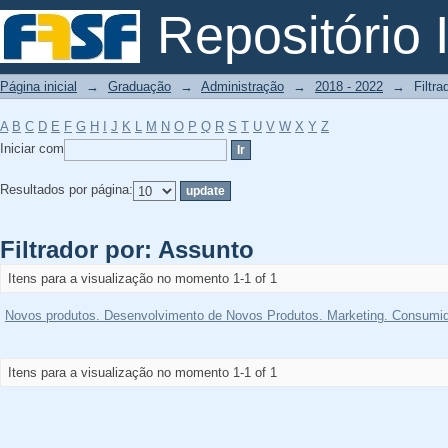
Filtrador por: Assunto
Repositório I
Página inicial
→
Graduação
→
Administração
→
2018 - 2022
→
Filtra
A
B
C
D
E
F
G
H
I
J
K
L
M
N
O
P
Q
R
S
T
U
V
W
X
Y
Z
Iniciar com
Resultados por página:
Filtrador por: Assunto
Itens para a visualização no momento 1-1 of 1
Novos produtos. Desenvolvimento de Novos Produtos. Marketing. Consumid
Itens para a visualização no momento 1-1 of 1