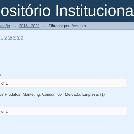
o
sitório Instituciona
tração
→
2018 - 2022
→
Filtrador por: Assunto
U
V
W
X
Y
Z
o
 of 1
s Produtos. Marketing. Consumidor. Mercado. Empresa. (1)
 of 1