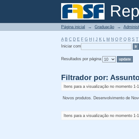
Filtrador por: Assunt
Repo
Página inicial
→
Graduação
→
Adminis
A
B
C
D
E
F
G
H
I
J
K
L
M
N
O
P
Q
R
S
T
Iniciar com
Resultados por página:
Filtrador por: Assunt
Itens para a visualização no momento 1-1
Novos produtos. Desenvolvimento de Novo
Itens para a visualização no momento 1-1